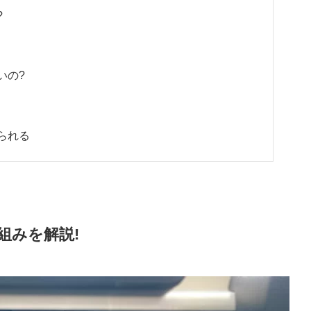
?
いの?
られる
組みを解説!