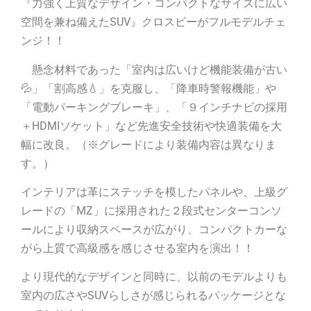
『力強く上質なデザイン・コンパクトなサイズに広い
空間を兼ね備えたSUV』クロスビーがフルモデルチェ
ンジ！！
懸念材料であった「室内は広いけど機能装備が古い
💦」「割高感💧」を克服し、「降車時警報機能」や
「電動パーキングブレーキ」、「９インチナビの採用
＋HDMIソケット」など先進安全技術や快適装備を大
幅に改良。（※グレードにより装備内容は異なりま
す。）
インテリアは革にステッチを模したパネルや、上級グ
レードの「MZ」に採用された２段式センターコンソ
ールにより収納スペースが広がり、コンパクトカーな
がら上質で高級感を感じさせる室内を演出！！
より現代的なデザインと同時に、以前のモデルよりも
室内の広さやSUVらしさが感じられるパッケージとな