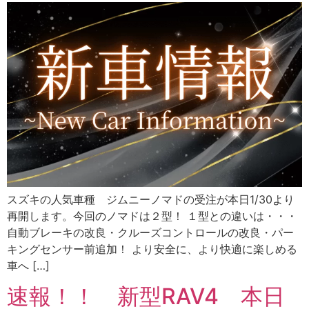
スズキの人気車種 ジムニーノマドの受注が本日1/30より
再開します。今回のノマドは２型！ １型との違いは・・・
自動ブレーキの改良・クルーズコントロールの改良・パー
キングセンサー前追加！ より安全に、より快適に楽しめる
車へ […]
速報！！ 新型RAV4 本日